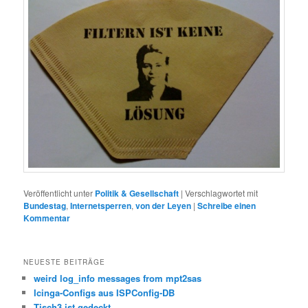
Veröffentlicht unter
Politik & Gesellschaft
|
Verschlagwortet mit
Bundestag
,
Internetsperren
,
von der Leyen
|
Schreibe einen
Kommentar
NEUESTE BEITRÄGE
weird log_info messages from mpt2sas
Icinga-Configs aus ISPConfig-DB
Tisch3 ist gedeckt