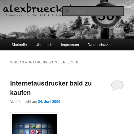
Zum
Zum
Pinguinzucht, Politik & Podcasting
primären
sekundären
Such
Inhalt
Inhalt
springen
springen
alexbrueckel.de
Hauptmenü
Startseite
Über mich
Impressum
Datenschutz
SCHLAGWORTARCHIV:
VON DER LEYEN
Internetausdrucker bald zu
kaufen
Veröffentlicht am
24. Juni 2009